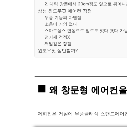
2. 대략 창문에서 20cm정도 앞으로 튀어나
삼성 윈도우핏 에어컨 장점
무풍 기능의 차별점
소음이 거의 없다
스마트싱스 연동으로 말로도 껐다 켰다 가
전기세 걱정X
깨알같은 장점
윈도우핏 살만할까?
왜 창문형 에어컨을
저희집은 거실에 무풍클래식 스탠드에어