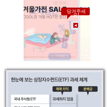
당겨주세
요!