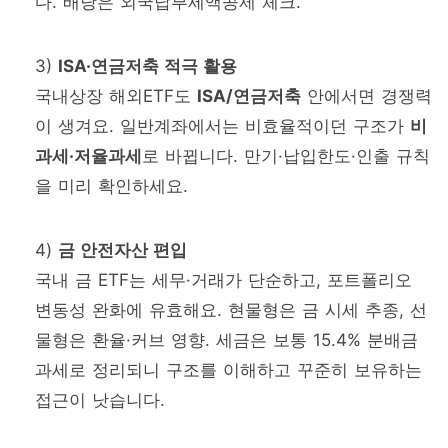
다. 배당은 외국납부세액공제 체크.
3)
ISA·연금저축 적극 활용
국내상장 해외ETF도
ISA/연금저축
안에서면 경쟁력
이 생겨요. 일반계좌에서는 비효율적이던 구조가
비
과세·저율과세
로 바뀝니다. 만기·납입한도·인출 규칙
을 미리 확인하세요.
4)
금 안전자산 편입
국내 금 ETF는 세무·거래가 단순하고, 포트폴리오
변동성 완화에 유효해요. 현물형은 금 시세 추종, 선
물형은 환율·커브 영향. 세금은 보통 15.4% 분배금
과세로 정리되니 구조를 이해하고 꾸준히 보유하는
접근이 낫습니다.