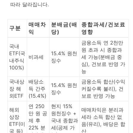
따라 달라집니다.
매매차
분배금(배
종합과세/건보료
구분
익
당)
영향
금융소득 연 2천만
국내
원 초과 시 종합과
ETF(국
15.4% 원천
비과세
세 가능(분배금 중
내주식
징수
심), 건보료 반영 가
100%)
능
국내상
배당소
금융소득 합산(수익
15.4% 원천
장 해
득 간주
커질수록 불리), 건
징수
외ETF
(15.4%)
보료 반영 가능
연 250
현지 15%
해외
매매차익은 분리과
만 원 공
원천징수 +
상장
세라 소득 합산 없
제 후
국내 종합과
ETF(미
음(유리), 배당은 합
22% 분
세(공제 가
국 등)
산