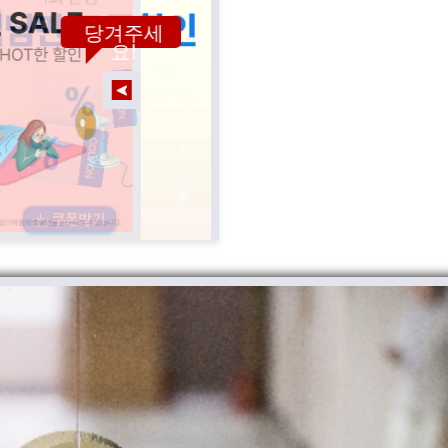
당겨주세
요!