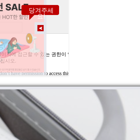
당겨주세
요!