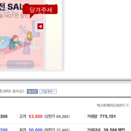
당겨주세
요!