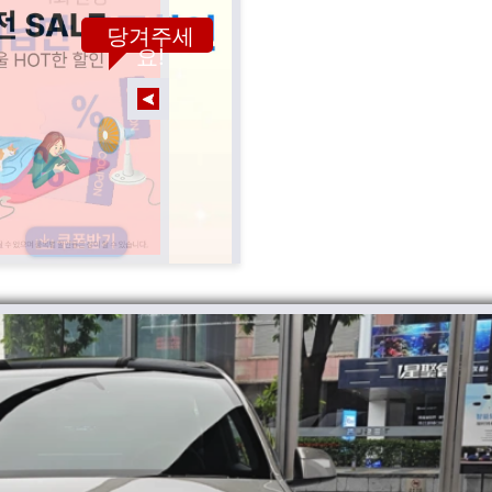
당겨주세
요!