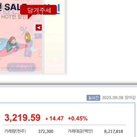
당겨주세
요!