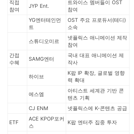
직접
트와이스 멤버들이 OST
JYP Ent.
참여
참여
YG엔터테인먼
OST 주요 프로듀서(테디)
트
소속
넷플릭스 애니메이션 제작
스튜디오미르
참여
간접
국내 대표 애니메이션 제
SAMG엔터
수혜
작사
K팝 IP 확장, 글로벌 영향
하이브
력 확대
아티스트 세계관 기반 콘
에스엠
텐츠 기획
CJ ENM
넷플릭스에 K-콘텐츠 공급
ACE KPOP포커
ETF
K팝 엔터주 집중 투자
스