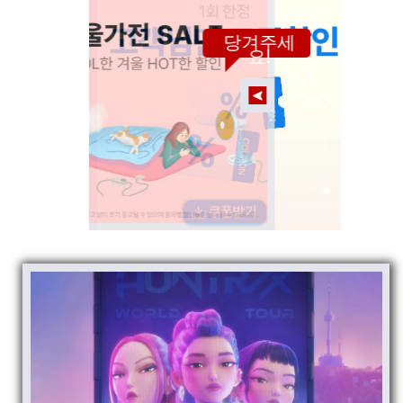
당겨주세
요!