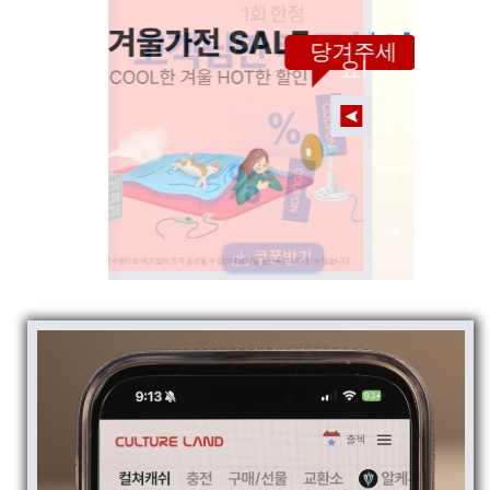
당겨주세
요!