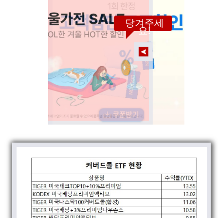
당겨주세
요!