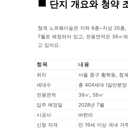
단지 개요와 청약 
청계 노르웨이숲은 지하 6층~지상 20층,
7월로 예정되어 있고, 전용면적은 39㎡
고 있어요.
항목
내용
위치
서울 중구 황학동, 청
세대수
총 404세대 (일반분양
전용면적
39㎡, 59㎡
입주 예정일
2028년 7월
시공사
㈜한라
신청 자격
만 19세 이상 국내 거