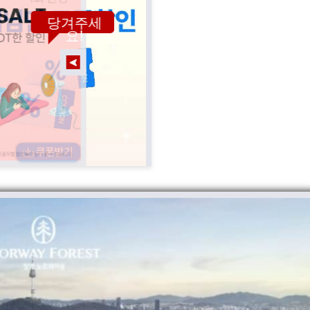
당겨주세
요!