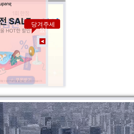
당겨주세
요!