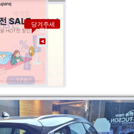
당겨주세
요!