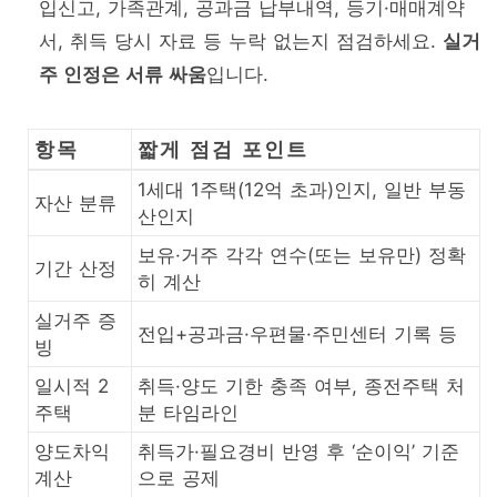
입신고, 가족관계, 공과금 납부내역, 등기·매매계약
서, 취득 당시 자료 등 누락 없는지 점검하세요.
실거
주 인정은 서류 싸움
입니다.
항목
짧게 점검 포인트
1세대 1주택(12억 초과)인지, 일반 부동
자산 분류
산인지
보유·거주 각각 연수(또는 보유만) 정확
기간 산정
히 계산
실거주 증
전입+공과금·우편물·주민센터 기록 등
빙
일시적 2
취득·양도 기한 충족 여부, 종전주택 처
주택
분 타임라인
양도차익
취득가·필요경비 반영 후 ‘순이익’ 기준
계산
으로 공제