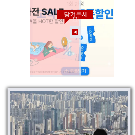
당겨주세
요!