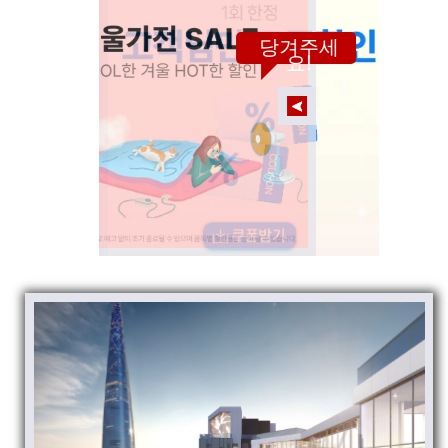
당겨주세
요!