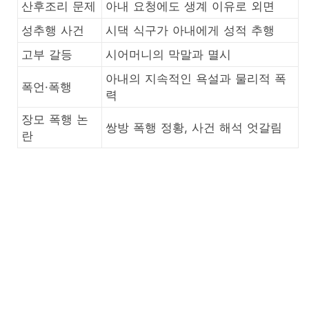
산후조리 문제
아내 요청에도 생계 이유로 외면
성추행 사건
시댁 식구가 아내에게 성적 추행
고부 갈등
시어머니의 막말과 멸시
아내의 지속적인 욕설과 물리적 폭
폭언·폭행
력
장모 폭행 논
쌍방 폭행 정황, 사건 해석 엇갈림
란