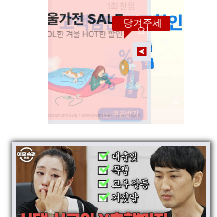
당겨주세
요!