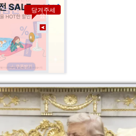
당겨주세
요!