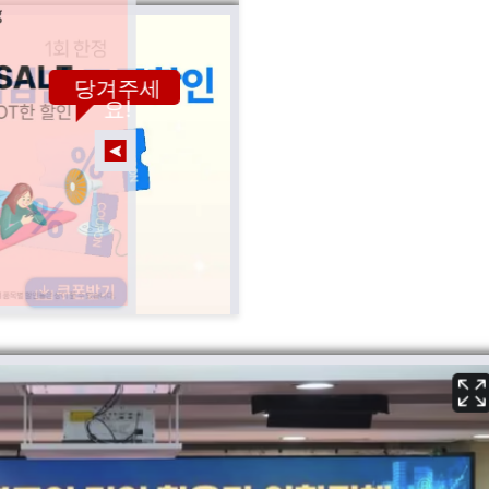
당겨주세
요!