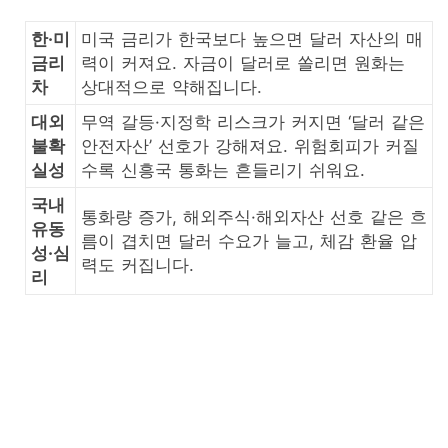
한·미
미국 금리가 한국보다 높으면 달러 자산의 매
금리
력이 커져요. 자금이 달러로 쏠리면 원화는
차
상대적으로 약해집니다.
대외
무역 갈등·지정학 리스크가 커지면 ‘달러 같은
불확
안전자산’ 선호가 강해져요. 위험회피가 커질
실성
수록 신흥국 통화는 흔들리기 쉬워요.
국내
통화량 증가, 해외주식·해외자산 선호 같은 흐
유동
름이 겹치면 달러 수요가 늘고, 체감 환율 압
성·심
력도 커집니다.
리