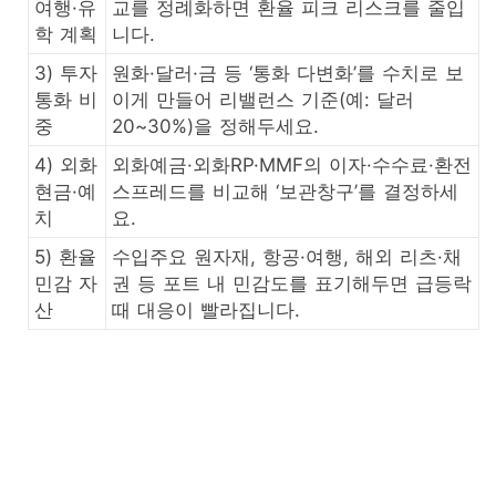
여행·유
교를 정례화하면 환율 피크 리스크를 줄입
학 계획
니다.
3) 투자
원화·달러·금 등 ‘통화 다변화’를 수치로 보
통화 비
이게 만들어 리밸런스 기준(예: 달러
중
20~30%)을 정해두세요.
4) 외화
외화예금·외화RP·MMF의 이자·수수료·환전
현금·예
스프레드를 비교해 ‘보관창구’를 결정하세
치
요.
5) 환율
수입주요 원자재, 항공·여행, 해외 리츠·채
민감 자
권 등 포트 내 민감도를 표기해두면 급등락
산
때 대응이 빨라집니다.