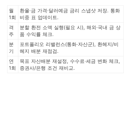
월
환율·금 가격·달러예금 금리 스냅샷 저장. 통화
1회
비중 표 업데이트.
격
분할 환전 소액 실행(필요 시), 해외·국내 금 상
주
품 수익률 체크.
분
포트폴리오 리밸런스(통화·자산군), 환헤지/비
기
헤지 배분 재점검.
연
목표 자산배분 재설정, 수수료·세금 변화 체크,
1회
증권사/은행 조건 재비교.