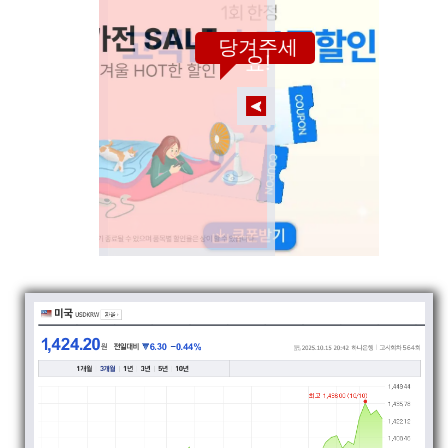
당겨주세
요!