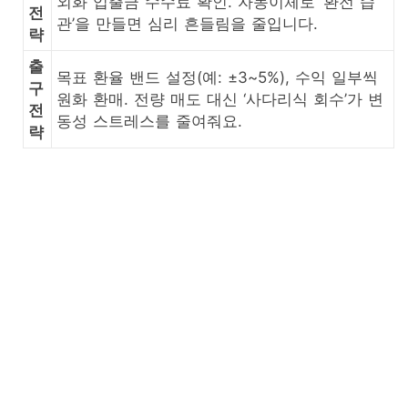
외화 입출금 수수료 확인. 자동이체로 ‘환전 습
전
관’을 만들면 심리 흔들림을 줄입니다.
략
출
목표 환율 밴드 설정(예: ±3~5%), 수익 일부씩
구
원화 환매. 전량 매도 대신 ‘사다리식 회수’가 변
전
동성 스트레스를 줄여줘요.
략