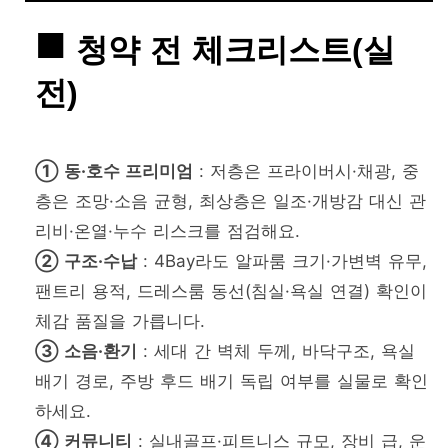
청약 전 체크리스트(실
전)
① 동·호수 프리미엄
: 저층은 프라이버시·채광, 중
층은 조망·소음 균형, 최상층은 일조·개방감 대신 관
리비·온열·누수 리스크를 점검해요.
② 구조·수납
: 4Bay라도 알파룸 크기·가변벽 유무,
팬트리 용적, 드레스룸 동선(침실·욕실 연결) 확인이
체감 품질을 가릅니다.
③ 소음·환기
: 세대 간 벽체 두께, 바닥구조, 욕실
배기 경로, 주방 후드 배기 독립 여부를 실물로 확인
하세요.
④ 커뮤니티
: 실내골프·피트니스 규모, 장비 급, 운