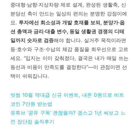
중대형·남향·지상차량 제로 설계, 완성된 생활축, 신
분당선 축이 만드는 일상의 편의는 분명한 강점이에
요.
투자에선 희소성과 개발 호재를 보되, 분양가·옵
션 총액과 금리·대출 변수, 동일 생활권 경쟁의 디테
일까지 숫자로 검증
해야 합니다. 실거주 목적이라면
동·호수와 구조·수납의 체감 품질을 최우선으로 고르
세요. “입지는 이미 갖춰졌다, 결국은 내가 매일 쓰는
동선과 비용이 만족도를 결정한다”—이 관점이면 선
택이 쉬워집니다.
빗썸 10월 역대급 신규 이벤트, 내돈 0원으로 비트
코인 7만원 받는법
유튜브 ‘공유 구독’ 괜찮을까? 겜스고 1년 써보고 느
낀 장단점 솔직후기