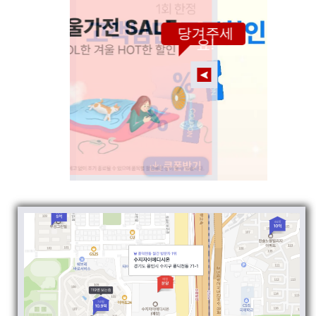
당겨주세
요!