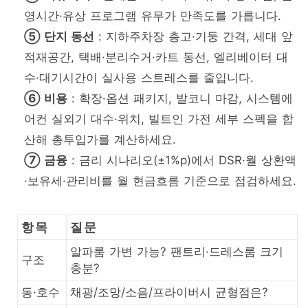
영시간·유상 프로그램 유무가 만족도를 가릅니다.
⑤ 단지 동선
: 지하주차장 층고·기둥 간격, 세대 앞
적재공간, 택배·분리수거·카트 동선, 엘리베이터 대
수·대기시간이 실사용 스트레스를 줄입니다.
⑥ 비용
: 확장·옵션 패키지, 발코니 마감, 시스템에
어컨 실외기 대수·위치, 빌트인 가전 세부 스펙을 합
산해 총투입가를 계산하세요.
⑦ 금융
: 금리 시나리오(±1%p)에서 DSR·월 상환액
·보유세·관리비를 월 현금흐름 기준으로 점검하세요.
항목
질문
알파룸 가변 가능? 팬트리·드레스룸 크기
구조
충분?
동·호수
채광/조망/소음/프라이버시 균형점은?