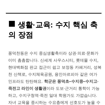
생활·교육: 수지 핵심 축
의 장점
풍덕천동은 수지 중심생활축이라 상권·의료·문화가
이미 촘촘합니다. 신세계 사우스시티, 롯데몰 수지,
현대백화점 판교 접근이 쉽고 보정동 카페거리, 성복
천 산책로, 수지체육공원, 용인아르피아 같은 여가
인프라도 탄탄해요.
학군은 풍덕초–수지중–수지고·
죽전고 라인이 생활권
이라 도보·근거리 통학이 가능
하고, 수지구청역·죽전 일대 학원가도 가깝습니다.
자녀 교육을 중시하는 수요층에게 선호도가 높을 수