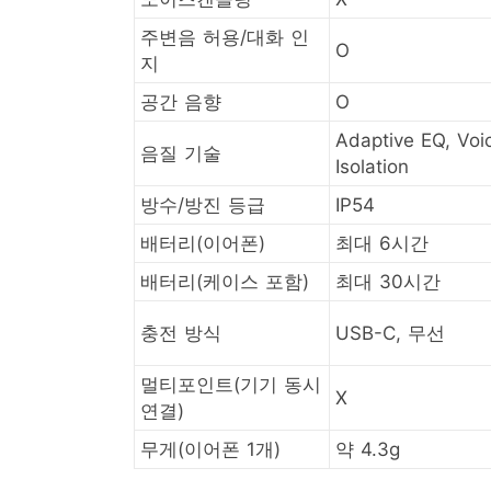
주변음 허용/대화 인
O
지
공간 음향
O
Adaptive EQ, Voi
음질 기술
Isolation
방수/방진 등급
IP54
배터리(이어폰)
최대 6시간
배터리(케이스 포함)
최대 30시간
충전 방식
USB-C, 무선
멀티포인트(기기 동시
X
연결)
무게(이어폰 1개)
약 4.3g