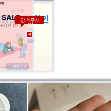
당겨주세
요!