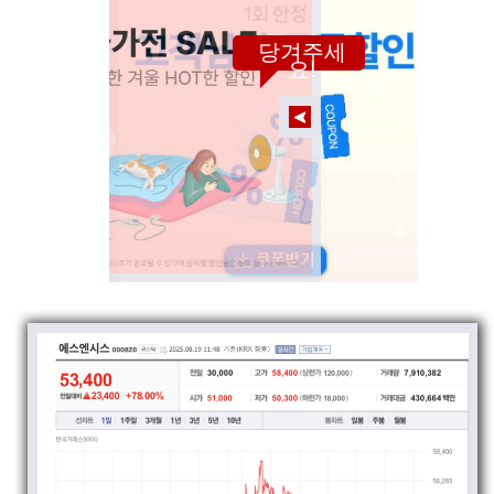
당겨주세
요!