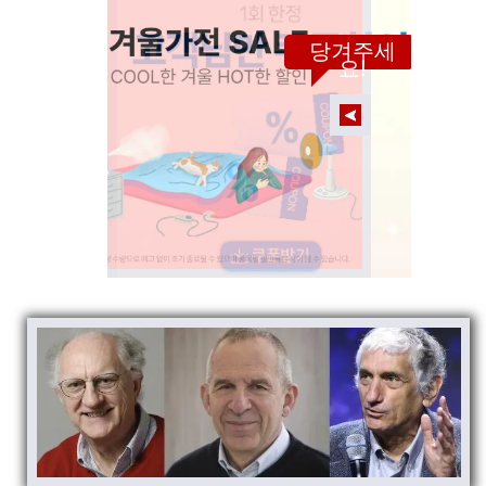
당겨주세
요!