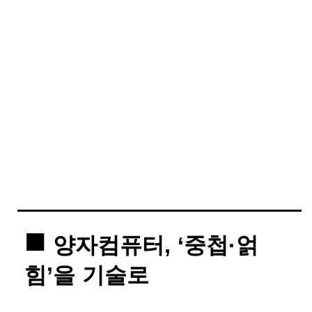
양자컴퓨터, ‘중첩·얽
힘’을 기술로