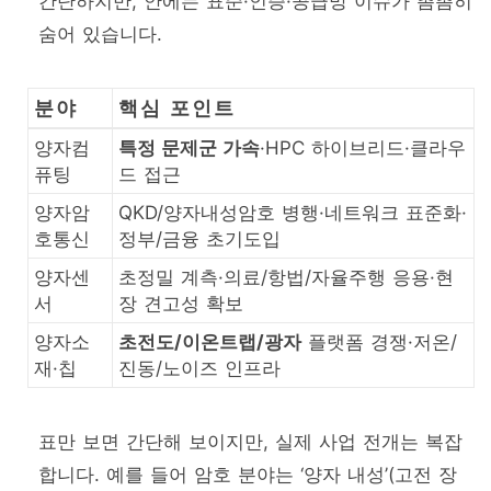
간단하지만, 안에는 표준·인증·공급망 이슈가 촘촘히
숨어 있습니다.
분야
핵심 포인트
양자컴
특정 문제군 가속
·HPC 하이브리드·클라우
퓨팅
드 접근
양자암
QKD/양자내성암호 병행·네트워크 표준화·
호통신
정부/금융 초기도입
양자센
초정밀 계측·의료/항법/자율주행 응용·현
서
장 견고성 확보
양자소
초전도/이온트랩/광자
플랫폼 경쟁·저온/
재·칩
진동/노이즈 인프라
표만 보면 간단해 보이지만, 실제 사업 전개는 복잡
합니다. 예를 들어 암호 분야는 ‘양자 내성’(고전 장