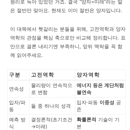
원리로 녹아 있었던 거죠. 결국 “양자=미래”라는 말
은 절반만 맞아요. 현재도 이미 절반은 양자입니다.
이 대목에서 헷갈리는 분들을 위해, 고전역학과 양자
역학의 관점을 핵심 축으로만 비교해 정리합니다. 표
만으로 결론 내리기엔 부족하니, 앞뒤 맥락을 꼭 함
께 읽어주세요.
구분
고전역학
양자역학
물리량이 연속적으
에너지 등은 계단처럼
연속성
로 변함
불연속
입자/파
입자·파동
이중성
공
둘 중 하나의 성격
동
존
예측 방
결정론적(초기조건
확률론적
기술이 기
식
→미래)
본