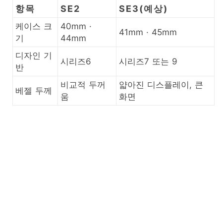
항목
SE2
SE3(예상)
케이스 크
40mm ·
41mm · 45mm
기
44mm
디자인 기
시리즈6
시리즈7 또는 9
반
비교적 두꺼
얇아진 디스플레이, 큰
베젤 두께
움
화면