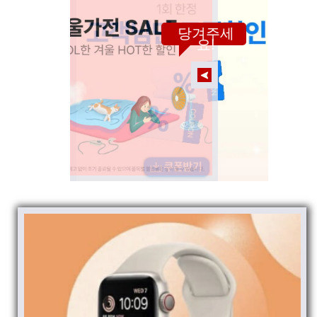
당겨주세
요!