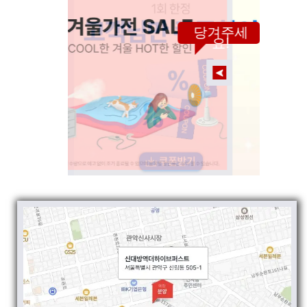
당겨주세
요!