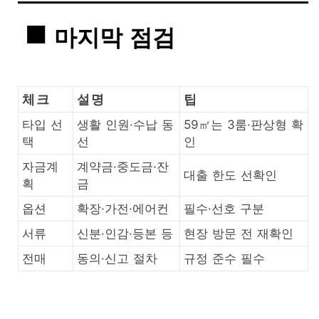
마지막 점검
체크
설명
팁
타입 선
생활 인원·수납 동
59㎡는 3룸·판상형 확
택
선
인
자금계
계약금·중도금·잔
대출 한도 선확인
획
금
옵션
확장·가전·에어컨
필수·선호 구분
서류
신분·인감·등본 등
현장 방문 전 재확인
전매
동의·신고 절차
규정 준수 필수