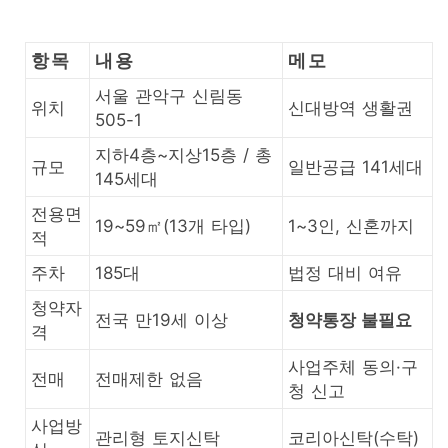
항목
내용
메모
서울 관악구 신림동
위치
신대방역 생활권
505-1
지하4층~지상15층 / 총
규모
일반공급 141세대
145세대
전용면
19~59㎡(13개 타입)
1~3인, 신혼까지
적
주차
185대
법정 대비 여유
청약자
전국 만19세 이상
청약통장 불필요
격
사업주체 동의·구
전매
전매제한 없음
청 신고
사업방
관리형 토지신탁
코리아신탁(수탁)