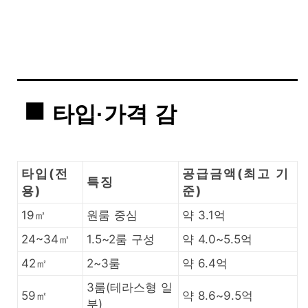
타입·가격 감
타입(전
공급금액(최고 기
특징
용)
준)
19㎡
원룸 중심
약 3.1억
24~34㎡
1.5~2룸 구성
약 4.0~5.5억
42㎡
2~3룸
약 6.4억
3룸(테라스형 일
59㎡
약 8.6~9.5억
부)