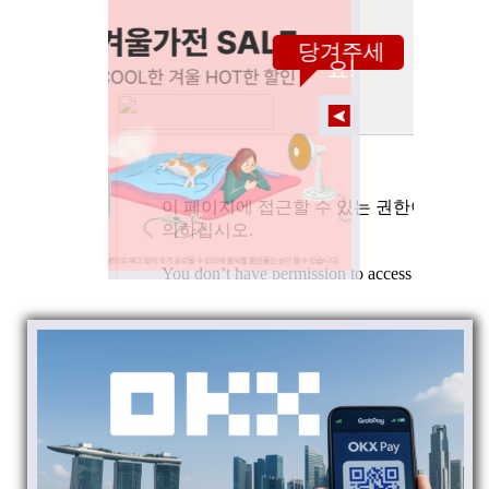
당겨주세
요!