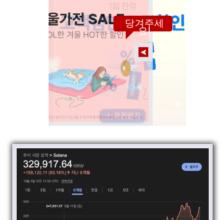
당겨주세
요!