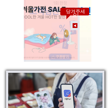
당겨주세
요!