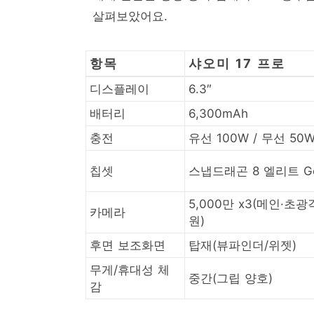
살펴보았어요.
항목
샤오미 17 프로
디스플레이
6.3″
배터리
6,300mAh
충전
유선 100W / 무선 50
칩셋
스냅드래곤 8 엘리트 Ge
5,000만 x3(메인·초광
카메라
원)
후면 보조화면
탑재(뷰파인더/위젯)
무게/휴대성 체
중간(그립 양호)
감