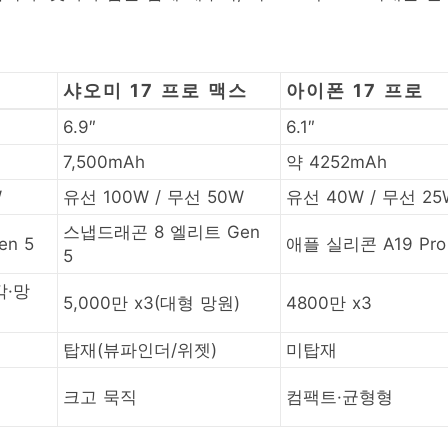
샤오미 17 프로 맥스
아이폰 17 프로
6.9″
6.1″
7,500mAh
약 4252mAh
W
유선 100W / 무선 50W
유선 40W / 무선 25
스냅드래곤 8 엘리트 Gen
n 5
애플 실리콘 A19 Pro
5
각·망
5,000만 x3(대형 망원)
4800만 x3
탑재(뷰파인더/위젯)
미탑재
크고 묵직
컴팩트·균형형