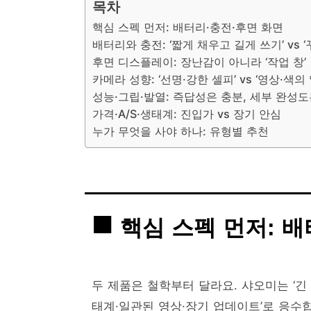
목차
핵심 스펙 먼저: 배터리·충전·후면 화면
배터리와 충전: ‘짧게 채우고 길게 쓰기’ vs 
후면 디스플레이: 장난감이 아니라 ‘작업 창’
카메라 성향: ‘선명·강한 셀피’ vs ‘영상·색의
성능·그립·발열: 즉답성은 충분, 세부 완성도
가격·A/S·생태계: 진입가 vs 장기 안심
누가 무엇을 사야 하나: 유형별 추천
핵심 스펙 먼저: 
두 제품은 철학부터 달라요. 샤오미는 ‘긴
태계·일관된 영상·장기 업데이트’로 응수합