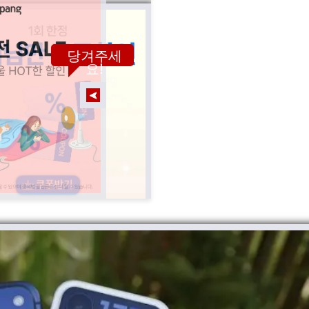
당겨주세
요!