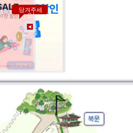
당겨주세
요!