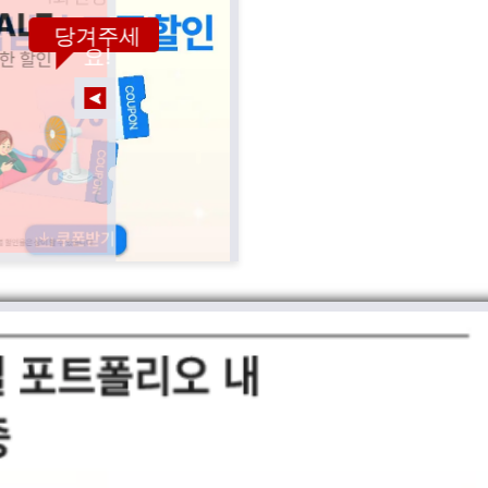
당겨주세
요!