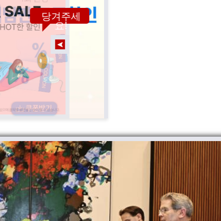
당겨주세
요!