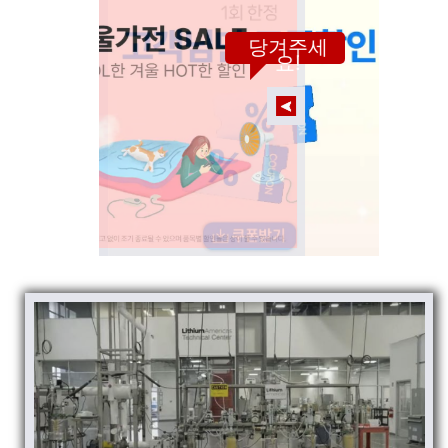
당겨주세
요!