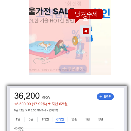
당겨주세
요!