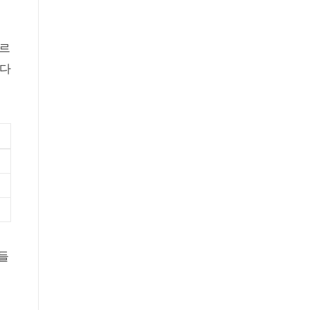
오르
 다
들