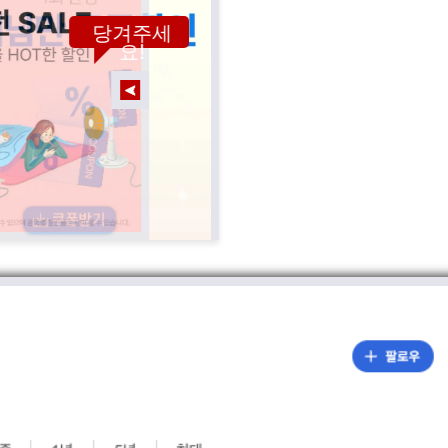
당겨주세
요!