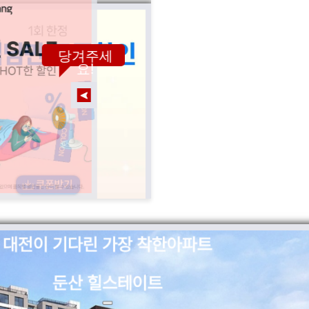
당겨주세
요!