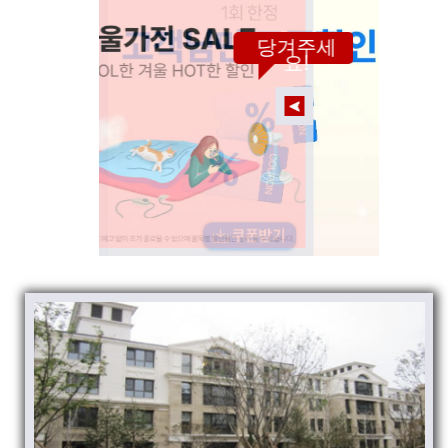
당겨주세
요!