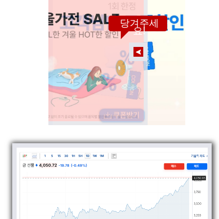
당겨주세
요!