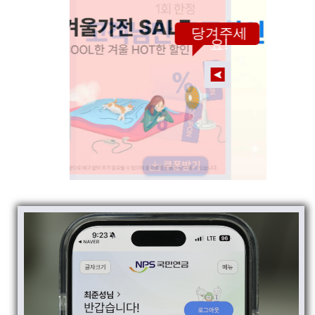
당겨주세
요!