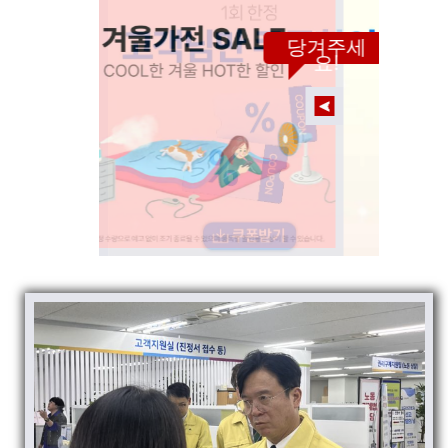
당겨주세
요!