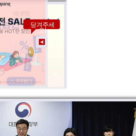
당겨주세
요!