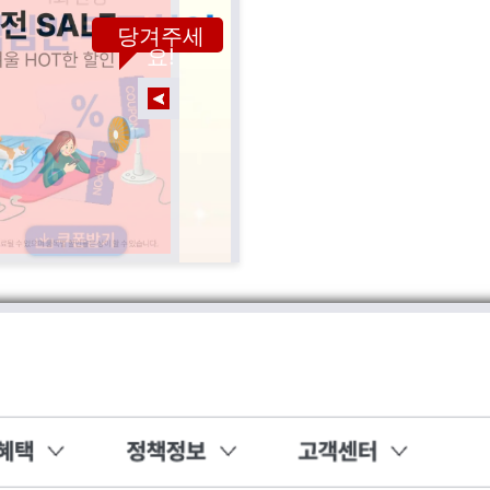
당겨주세
요!