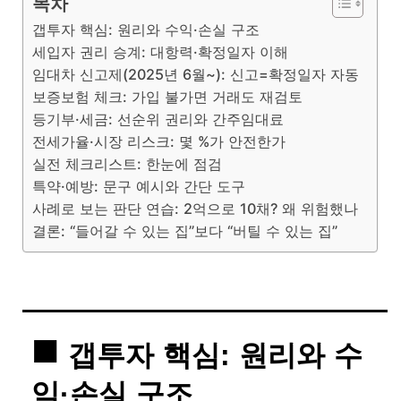
목차
갭투자 핵심: 원리와 수익·손실 구조
세입자 권리 승계: 대항력·확정일자 이해
임대차 신고제(2025년 6월~): 신고=확정일자 자동
보증보험 체크: 가입 불가면 거래도 재검토
등기부·세금: 선순위 권리와 간주임대료
전세가율·시장 리스크: 몇 %가 안전한가
실전 체크리스트: 한눈에 점검
특약·예방: 문구 예시와 간단 도구
사례로 보는 판단 연습: 2억으로 10채? 왜 위험했나
결론: “들어갈 수 있는 집”보다 “버틸 수 있는 집”
갭투자 핵심: 원리와 수
익·손실 구조