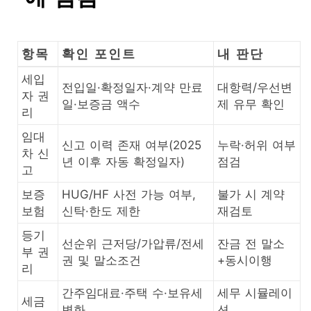
항목
확인 포인트
내 판단
세입
전입일·확정일자·계약 만료
대항력/우선변
자 권
일·보증금 액수
제 유무 확인
리
임대
신고 이력 존재 여부(2025
누락·허위 여부
차 신
년 이후 자동 확정일자)
점검
고
보증
HUG/HF 사전 가능 여부,
불가 시 계약
보험
신탁·한도 제한
재검토
등기
선순위 근저당/가압류/전세
잔금 전 말소
부 권
권 및 말소조건
+동시이행
리
간주임대료·주택 수·보유세
세무 시뮬레이
세금
변화
션