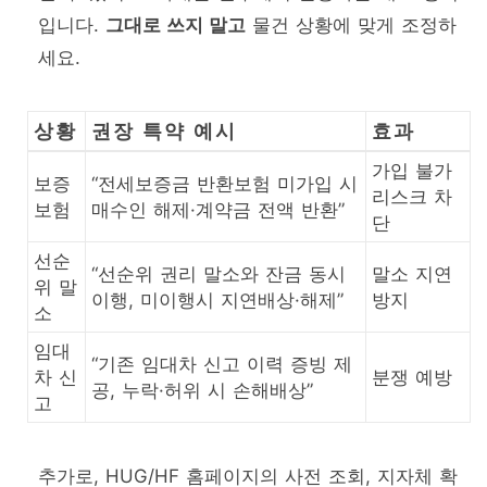
입니다.
그대로 쓰지 말고
물건 상황에 맞게 조정하
세요.
상황
권장 특약 예시
효과
가입 불가
보증
“전세보증금 반환보험 미가입 시
리스크 차
보험
매수인 해제·계약금 전액 반환”
단
선순
“선순위 권리 말소와 잔금 동시
말소 지연
위 말
이행, 미이행시 지연배상·해제”
방지
소
임대
“기존 임대차 신고 이력 증빙 제
차 신
분쟁 예방
공, 누락·허위 시 손해배상”
고
추가로, HUG/HF 홈페이지의 사전 조회, 지자체 확