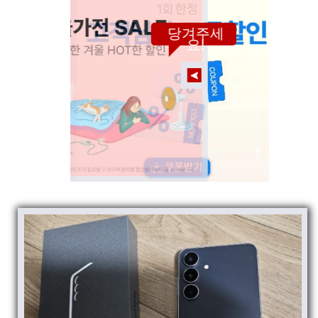
당겨주세
요!