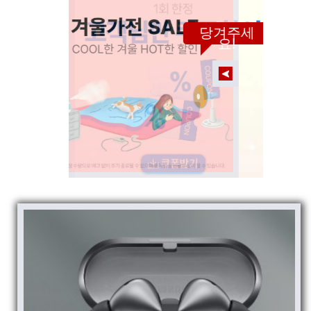
당겨주세
요!