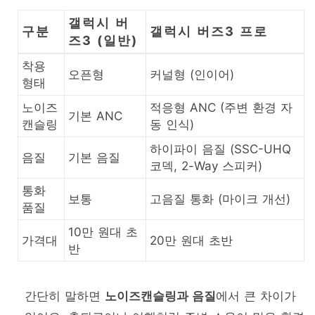
갤럭시 버
구분
갤럭시 버즈3 프로
즈3 (일반)
착용
오픈형
커널형 (인이어)
형태
노이즈
적응형 ANC (주변 환경 자
기본 ANC
캔슬링
동 인식)
하이파이 음질 (SSC-UHQ
음질
기본 음질
코덱, 2-Way 스피커)
통화
보통
고음질 통화 (마이크 개선)
품질
10만 원대 초
가격대
20만 원대 초반
반
간단히 말하면
노이즈캔슬링과 음질
에서 큰 차이가